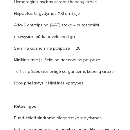
Hemoraginis ascitas sergant kepenų ciroze
Hepatitas C: gydymas XXI amžiuje
Alfa-1 antitripsino (AAT) stoka – autosominiu
recesyviniu būdu paveldima liga
Šeiminė adenominė polipozė 28
Klinikinis atvejis: šeiminė adenominė polipozė
Tulžies pūslės akmenligė sergantiems kepenų ciroze,
ligos priežastys ir klinikinės ypatybės
Retos ligos
Budd-chiari sindromo diagnostika ir gydymas
IgG sklerozuojančio cholangito diagnostikos ir gydymo