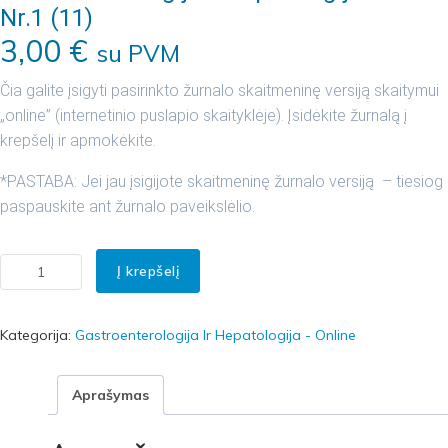
Nr.1 (11)
3,00
€
su PVM
Čia galite įsigyti pasirinkto žurnalo skaitmeninę versiją skaitymui
„online” (internetinio puslapio skaityklėje). Įsidėkite žurnalą į
krepšelį ir apmokėkite.
*PASTABA: Jei jau įsigijote skaitmeninę žurnalo versiją – tiesiog
paspauskite ant žurnalo paveikslėlio.
Į krepšelį
rodukto kiekis: Gastroenterologija ir hepatologija 2019 Nr.1 (11)
Kategorija:
Gastroenterologija Ir Hepatologija - Online
Aprašymas