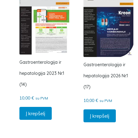
Gastroenterologija ir
Gastroenterologija ir
hepatologija 2023 Nr.1
hepatologija 2026 Nr.1
(14)
(17)
10,00
€
su PVM
10,00
€
su PVM
Į krepšelį
Į krepšelį