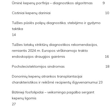
Ūminė kepenų porfirija – diagnostikos algoritmas 9
Cistiniai kepenų dariniai 10
Tulžies pūslės polipų diagnostika, stebėjimo ir gydymo
taktika
14
Tulžies latakų striktūrų diagnostikos rekomendacijos,
remiantis 2024 m. Europos virškinamojo trakto
endoskopijos draugijos gairėmis 16
Pocholecistektomijos sindromas 18
Donorinių kepenų atrankos transplantacijai
charakteristikos ir reikšmė recipientų išgyvenamumui 23
Būtinieji fosfolipidai – veiksminga pagalba sergant
kepenų ligomis
27