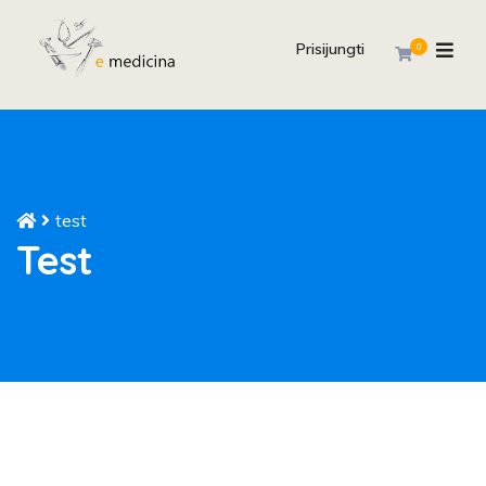
Prisijungti
0
test
Test