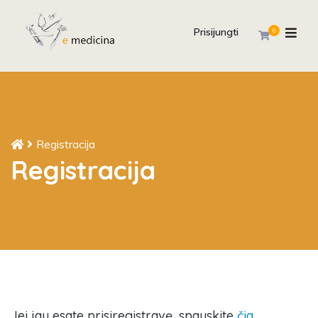
Prisijungti
0
Registracija
Registracija
Jei jau esate prisiregistravę, spauskite
čia