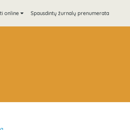
ti online
Spausdintų žurnalų prenumerata
ia