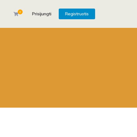
0
Prisijungti
Registruotis