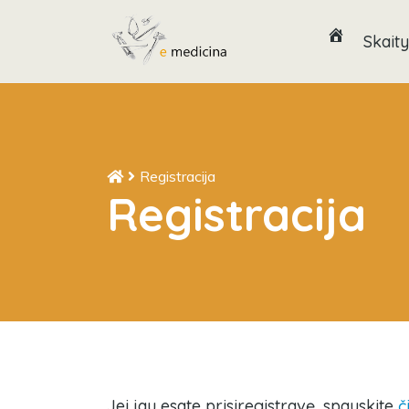
Skaity
Registracija
Registracija
Jei jau esate prisiregistravę, spauskite
č