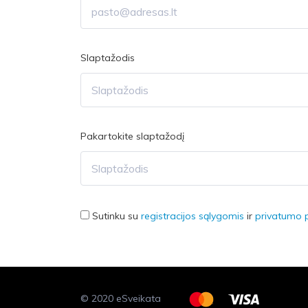
Slaptažodis
Pakartokite slaptažodį
Sutinku su
registracijos sąlygomis
ir
privatumo p
© 2020 eSveikata