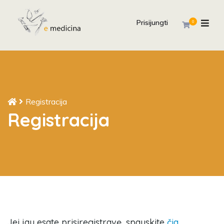
Prisijungti
0
Registracija
Registracija
Jei jau esate prisiregistravę, spauskite
čia