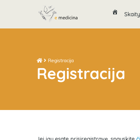
Skaity
Registracija
Registracija
Jei jau esate prisiregistravę, spauskite
č