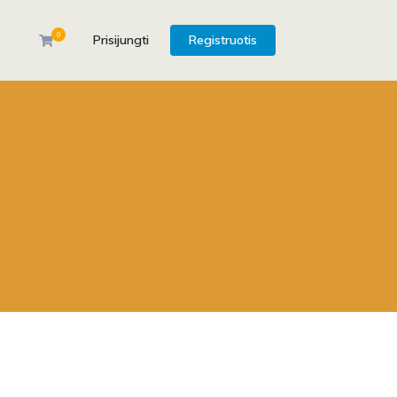
0
Prisijungti
Registruotis