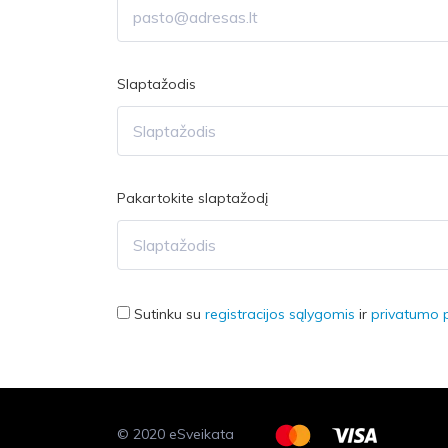
Slaptažodis
Pakartokite slaptažodį
Sutinku su
registracijos sąlygomis
ir
privatumo p
© 2020 eSveikata