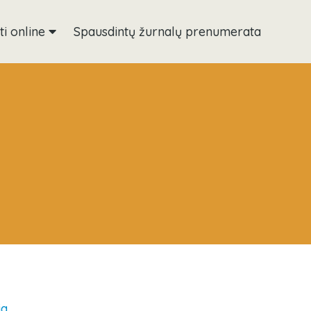
ti online
Spausdintų žurnalų prenumerata
ia