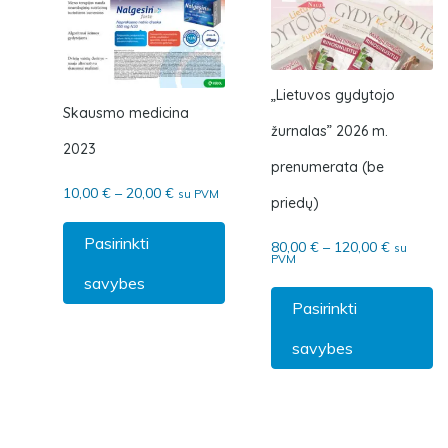
„Lietuvos gydytojo
Skausmo medicina
žurnalas” 2026 m.
2023
prenumerata (be
Price range: 10,00 € through 20,00 €
10,00
€
–
20,00
€
su PVM
priedų)
This product has multiple varian
Pasirinkti
Price ra
80,00
€
–
120,00
€
su
PVM
Th
savybes
Pasirinkti
savybes