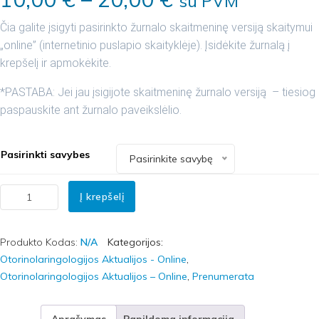
su PVM
Čia galite įsigyti pasirinkto žurnalo skaitmeninę versiją skaitymui
„online” (internetinio puslapio skaityklėje). Įsidėkite žurnalą į
krepšelį ir apmokėkite.
*PASTABA: Jei jau įsigijote skaitmeninę žurnalo versiją – tiesiog
paspauskite ant žurnalo paveikslėlio.
Pasirinkti savybes
Pasirinkite savybę
Į krepšelį
rodukto kiekis: Otorinolaringologijos aktualijos 2023
Produkto Kodas:
N/A
Kategorijos:
Otorinolaringologijos Aktualijos - Online
,
Otorinolaringologijos Aktualijos – Online
,
Prenumerata