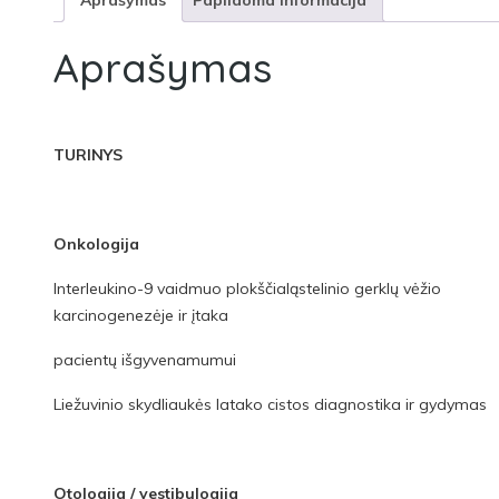
Aprašymas
Papildoma informacija
Aprašymas
TURINYS
Onkologija
Interleukino-9 vaidmuo plokščialąstelinio gerklų vėžio
karcinogenezėje ir įtaka
pacientų išgyvenamumui
Liežuvinio skydliaukės latako cistos diagnostika ir gydymas
Otologija / vestibulogija