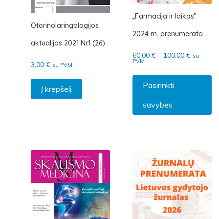
„Farmacija ir laikas”
Otorinolaringologijos
2024 m. prenumerata
aktualijos 2021 Nr.1 (26)
Price ra
60,00
€
–
100,00
€
su
PVM
3,00
€
su PVM
Th
Pasirinkti
Į krepšelį
savybes