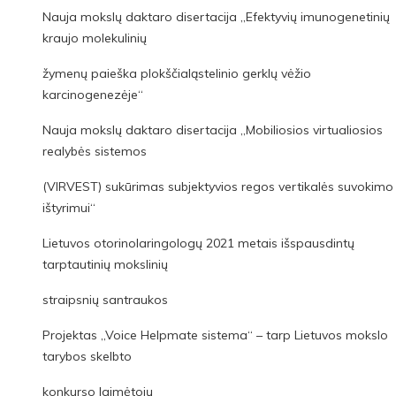
Nauja mokslų daktaro disertacija „Efektyvių imunogenetinių
kraujo molekulinių
žymenų paieška plokščialąstelinio gerklų vėžio
karcinogenezėje“
Nauja mokslų daktaro disertacija „Mobiliosios virtualiosios
realybės sistemos
(VIRVEST) sukūrimas subjektyvios regos vertikalės suvokimo
ištyrimui“
Lietuvos otorinolaringologų 2021 metais išspausdintų
tarptautinių mokslinių
straipsnių santraukos
Projektas „Voice Helpmate sistema“ – tarp Lietuvos mokslo
tarybos skelbto
konkurso laimėtojų