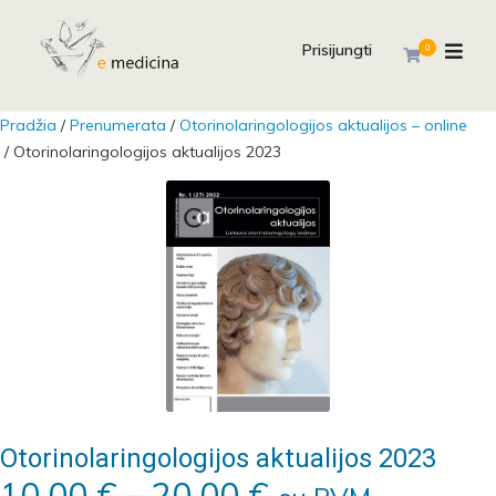
Prisijungti
0
Pradžia
/
Prenumerata
/
Otorinolaringologijos aktualijos – online
/ Otorinolaringologijos aktualijos 2023
Otorinolaringologijos aktualijos 2023
Price range: 1
10,00
€
–
20,00
€