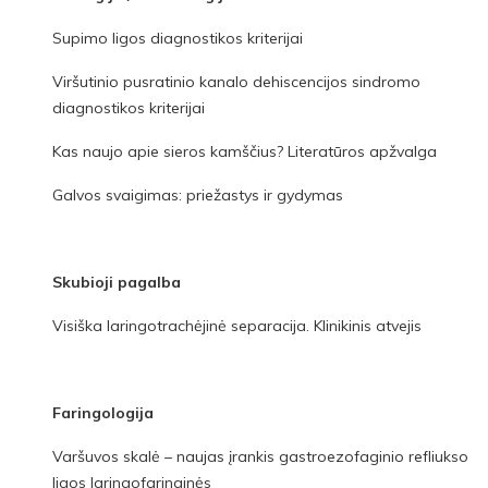
Supimo ligos diagnostikos kriterijai
Viršutinio pusratinio kanalo dehiscencijos sindromo
diagnostikos kriterijai
Kas naujo apie sieros kamščius? Literatūros apžvalga
Galvos svaigimas: priežastys ir gydymas
Skubioji pagalba
Visiška laringotrachėjinė separacija. Klinikinis atvejis
Faringologija
Varšuvos skalė – naujas įrankis gastroezofaginio refliukso
ligos laringofaringinės