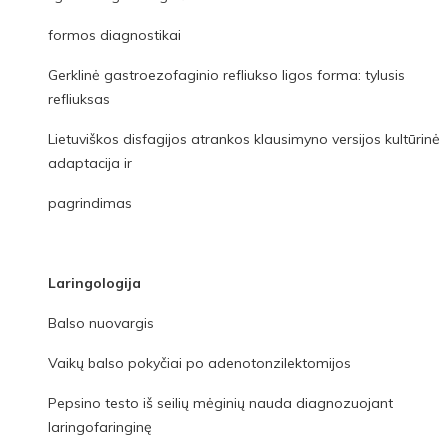
formos diagnostikai
Gerklinė gastroezofaginio refliukso ligos forma: tylusis
refliuksas
Lietuviškos disfagijos atrankos klausimyno versijos kultūrinė
adaptacija ir
pagrindimas
Laringologija
Balso nuovargis
Vaikų balso pokyčiai po adenotonzilektomijos
Pepsino testo iš seilių mėginių nauda diagnozuojant
laringofaringinę