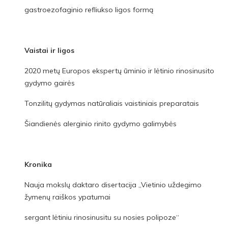
gastroezofaginio refliukso ligos formą
Vaistai ir ligos
2020 metų Europos ekspertų ūminio ir lėtinio rinosinusito
gydymo gairės
Tonzilitų gydymas natūraliais vaistiniais preparatais
Šiandienės alerginio rinito gydymo galimybės
Kronika
Nauja mokslų daktaro disertacija „Vietinio uždegimo
žymenų raiškos ypatumai
sergant lėtiniu rinosinusitu su nosies polipoze“