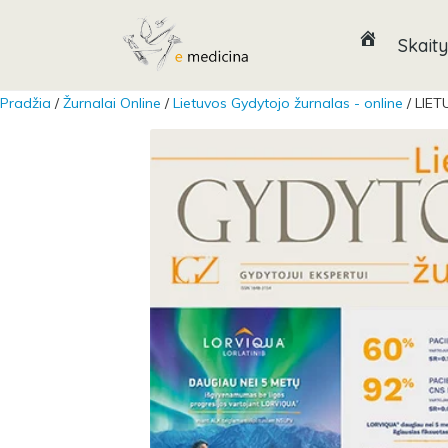
Skaity
Pradžia
/
Žurnalai Online
/
Lietuvos Gydytojo žurnalas - online
/ LIET