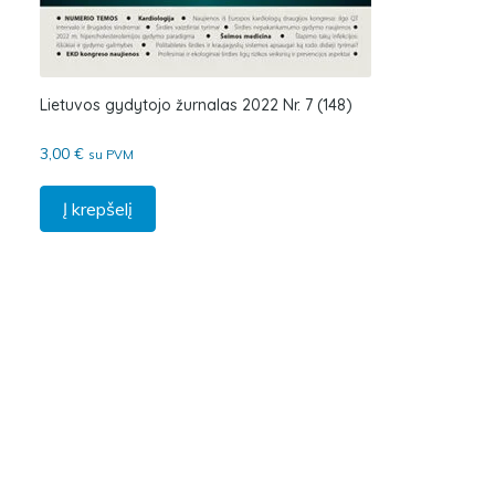
Lietuvos gydytojo žurnalas 2022 Nr. 7 (148)
3,00
€
su PVM
Į krepšelį