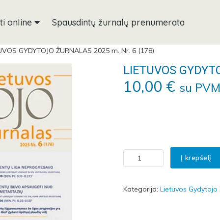
ti online
Spausdintų žurnalų prenumerata
UVOS GYDYTOJO ŽURNALAS 2025 m. Nr. 6 (178)
LIETUVOS GYDYTO
10,00
€
su PV
Į krepšelį
produkto kiekis: LIETUVOS GYDYTOJO ŽURNALAS 2025 m. Nr. 6 (178)
Kategorija:
Lietuvos Gydytojo 