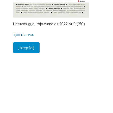
Lietuvos gydytojo žurnalas 2022 Nr. 9 (150)
3,00
€
su PVM
Į krepšelį