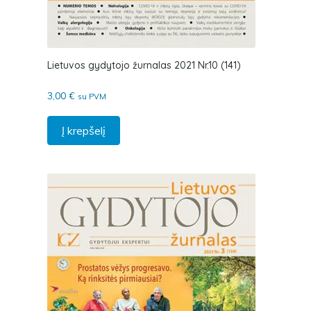
Lietuvos gydytojo žurnalas 2021 Nr.10 (141)
3,00
€
su PVM
Į krepšelį