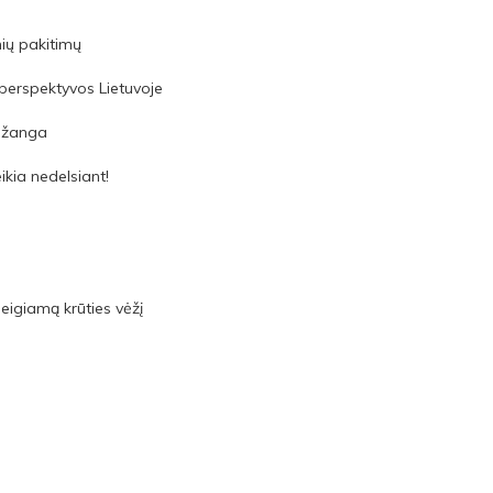
ių pakitimų
perspektyvos Lietuvoje
pažanga
ikia nedelsiant!
eigiamą krūties vėžį