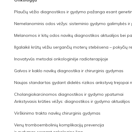
Plaučių vėžio diagnostikos ir gydymo pažanga esant genetin
Nemelanominis odos vėžys: sisteminio gydymo galimybės ir 
Melanomos ir kitų odos navikų diagnostikos aktualijos bei 
Ilgalaikė krūtų vėžiu sergančių moterų stebėsena – pokyčių re
Inovatyvūs metodai onkologinėje radioterapijoje
Galvos ir kaklo navikų diagnostika ir chirurginis gydymas
Naujas standartas gydant didelės rizikos ankstyvą trejopai n
Cholangiokarcinomos diagnostikos ir gydymo ypatumai
Ankstyvasis krūties vėžys: diagnostikos ir gydymo aktualijos
Virškinimo trakto navikų chirurginis gydymas
Venų tromboembolinių komplikacijų prevencija
ir gydymas sergant onkologine liga