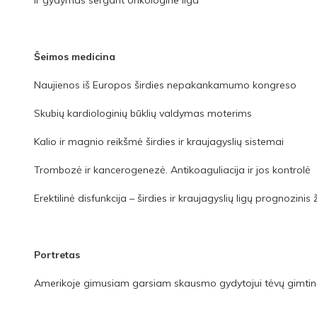
Šeimos medicina
Naujienos iš Europos širdies nepakankamumo kongreso
Skubių kardiologinių būklių valdymas moterims
Kalio ir magnio reikšmė širdies ir kraujagyslių sistemai
Trombozė ir kancerogenezė. Antikoaguliacija ir jos kontrolė
Erektilinė disfunkcija – širdies ir kraujagyslių ligų prognozinis
Portretas
Amerikoje gimusiam garsiam skausmo gydytojui tėvų gimtinės 