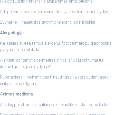
Fuzido rūgštis ir kryžminis atsparumas antibiotikams
Adapaleno ir benzoilperoksido derinys lokaliam aknės gydymui
Žvynelinė – naujausios gydymo tendencijos ir iššūkiai
Alergologija
Kai saulės šviesa tampa alergenu: fotodermatozių diagnostika,
gydymas ir profilaktika
Alerginis kontaktinis dermatitas ir lytis: ar lyčių skirtumai turi
įtakos ligos eigai ir gydymui?
Rupatadinas – veiksmingas ir naudingas vaistas gydant alerginį
rinitą ir lėtinę dilgėlinę
Šeimos medicina
Antakių pakėlimo ir viršutinių vokų plastikos įtaka regos laukui