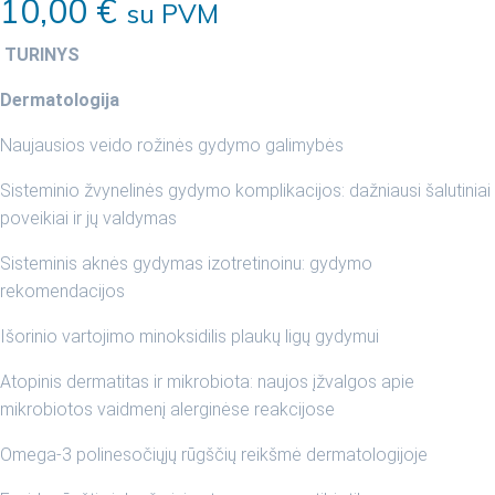
10,00
€
su PVM
TURINYS
Dermatologija
Naujausios veido rožinės gydymo galimybės
Sisteminio žvynelinės gydymo komplikacijos: dažniausi šalutiniai
poveikiai ir jų valdymas
Sisteminis aknės gydymas izotretinoinu: gydymo
rekomendacijos
Išorinio vartojimo minoksidilis plaukų ligų gydymui
Atopinis dermatitas ir mikrobiota: naujos įžvalgos apie
mikrobiotos vaidmenį alerginėse reakcijose
Omega-3 polinesočiųjų rūgščių reikšmė dermatologijoje