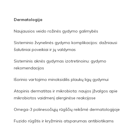
Dermatologija
Naujausios veido rožinės gydymo galimybės
Sisteminio žvynelinės gydymo komplikacijos: dažniausi
šalutiniai poveikiai ir jų valdymas
Sisteminis aknės gydymas izotretinoinu: gydymo
rekomendacijos
Išorinio vartojimo minoksidilis plaukų ligų gydymui
Atopinis dermatitas ir mikrobiota: naujos įžvalgos apie
mikrobiotos vaidmenį alerginėse reakcijose
Omega-3 polinesočiųjų rūgščių reikšmė dermatologijoje
Fuzido rūgštis ir kryžminis atsparumas antibiotikams