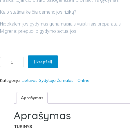
Pasikartojančio cistito patogenezė ir profilaktinis gydymas
Kaip statinai keičia demencijos riziką?
Hipokalemijos gydymas geriamaisiais vaistiniais preparatais
Migrena: priepuolio gydymo aktualijos
Į krepšelį
rodukto kiekis: LIETUVOS GYDYTOJO ŽURNALAS 2025 m. Nr. 4 (176)
Kategorija:
Lietuvos Gydytojo Žurnalas - Online
Aprašymas
Aprašymas
TURINYS