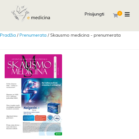
Prisijungti
0
Pradžia
/
Prenumerata
/ Skausmo medicina - prenumerata