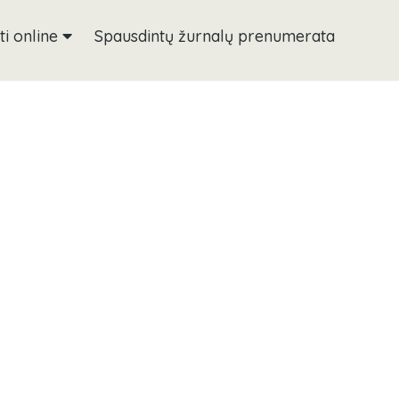
ti online
Spausdintų žurnalų prenumerata